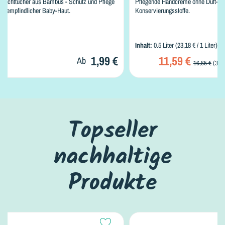
Feuchttücher aus Bambus - Schutz und Pflege
Pflegende Handcreme ohne Duft-, F
für empfindlicher Baby-Haut.
Konservierungsstoffe.
Inhalt:
0.5 Liter
(23,18 € / 1 Liter)
1,99 €
11,59 €
Ab
16,65 €
(30.
Topseller
nachhaltige
Produkte