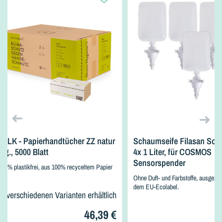
FALK - Papierhandtücher ZZ natur
Schaumseife Filasan Soft
1lg., 5000 Blatt
4x 1 Liter, für COSMOS
Sensorspender
100% plastikfrei, aus 100% recyceltem Papier
Ohne Duft- und Farbstoffe, ausgezei
dem EU-Ecolabel.
in verschiedenen Varianten erhältlich
46,39 €