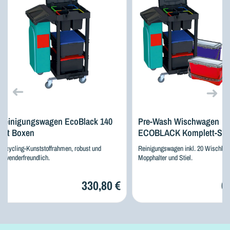
Reinigungswagen EcoBlack 140
Pre-Wash Wischwagen
mit Boxen
ECOBLACK Komplett-Set
Recycling-Kunststoffrahmen, robust und
Reinigungswagen inkl. 20 Wischbe
anwenderfreundlich.
Mopphalter und Stiel.
330,80 €
6