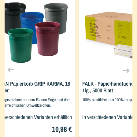
HAN Papierkorb GRIP KARMA, 18
FALK - Papierhandtücher 
Liter
1lg., 5000 Blatt
Ausgezeichnet mit dem Blauen Engel und dem
100% plastikfrei, aus 100% recycel
Österreichischen Umweltzeichen.
in verschiedenen Varianten erhältlich
in verschiedenen Varianten 
10,98 €