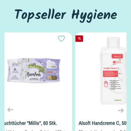
Topseller Hygiene
%
Feuchttücher "Millis", 60 Stk.
Alsoft Handcreme C, 500 