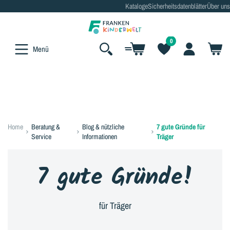
Kataloge
Sicherheitsdatenblätter
Über uns
alt springen
0
Menü
Home
Beratung &
Blog & nützliche
7 gute Gründe für
Service
Informationen
Träger
7 gute Gründe!
für Träger