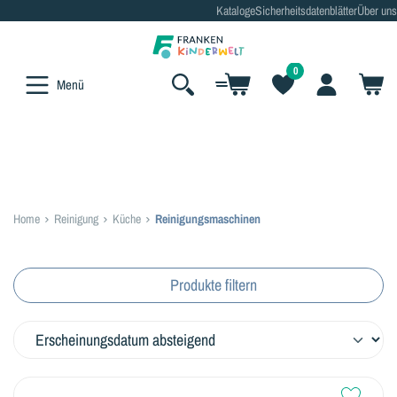
Kataloge
Sicherheitsdatenblätter
Über uns
alt springen
0
Menü
Home
Reinigung
Küche
Reinigungsmaschinen
Produkte filtern