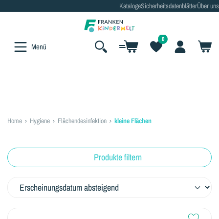
Kataloge
Sicherheitsdatenblätter
Über uns
alt springen
0
Menü
Home
Hygiene
Flächendesinfektion
kleine Flächen
Produkte filtern