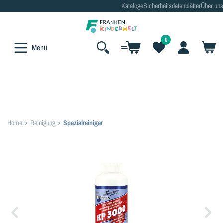
Kataloge
Sicherheitsdatenblätter
Über uns
alt springen
0
Menü
Home
Reinigung
Spezialreiniger
Bildergalerie überspringen