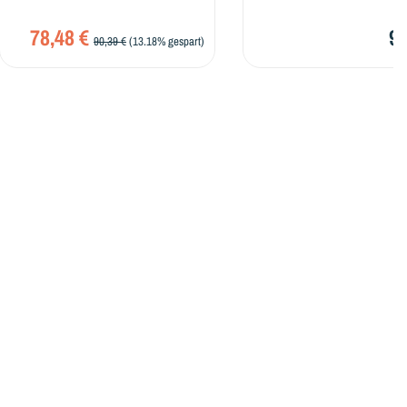
48 €
94,42 €
90,39 €
(13.18% gespart)