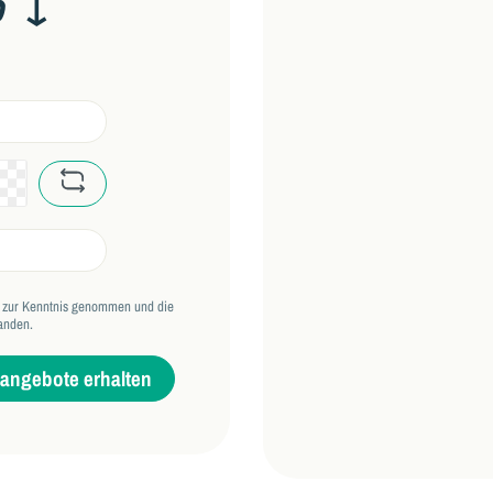
n ↓
captcha.basicCaptchaRefresh
zur Kenntnis genommen und die
anden.
zangebote erhalten