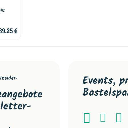
rägt
39,25 €
Events, p
Insider-
Bastelspa
tzangebote
letter-