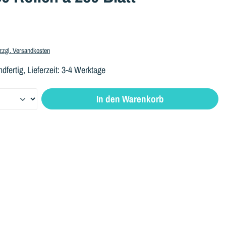
 zzgl. Versandkosten
ndfertig, Lieferzeit: 3-4 Werktage
: Gib den gewünschten Wert ein oder benutze die Schaltflächen um di
In den Warenkorb