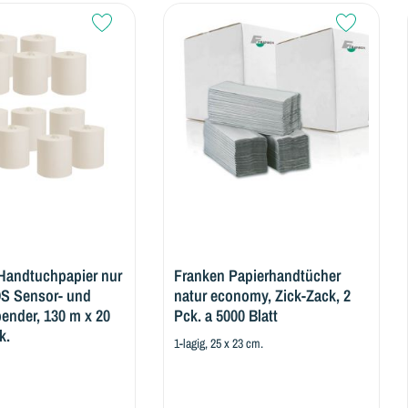
%
Papierh
Zack-Fa
Aus 100% A
papier nur
Franken Papierhandtücher
- und
natur economy, Zick-Zack, 2
0 m x 20
Pck. a 5000 Blatt
1-lagig, 25 x 23 cm.