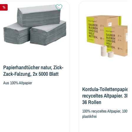
andtücher natur, Zick-
lzung, 2x 5000 Blatt
ltpapier
Kordula-Toilettenpapier, 100%
recyceltes Altpapier. 3lg., 2 x
36 Rollen
100% recyceltes Altpapier, 100%
plastikfrei