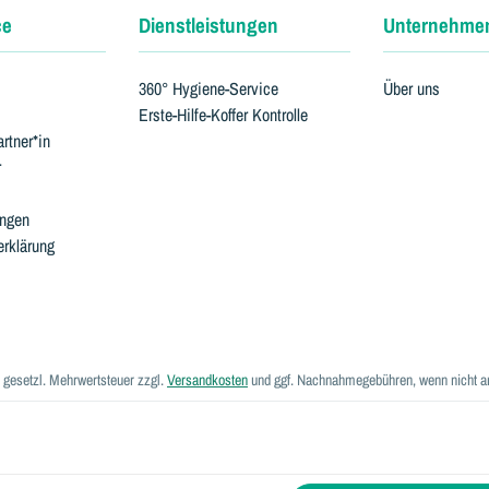
ce
Dienstleistungen
Unternehme
360° Hygiene-Service
Über uns
Erste-Hilfe-Koffer Kontrolle
rtner*in
r
ungen
erklärung
l. gesetzl. Mehrwertsteuer zzgl.
Versandkosten
und ggf. Nachnahmegebühren, wenn nicht a