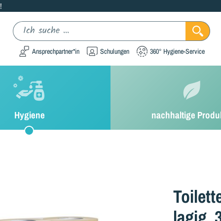
!
Ansprechpartner*in
Schulungen
360° Hygiene-Service
Hygiene
nachhaltige Produ
Toilet
lagig, 