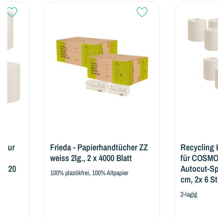
Frieda - Papierhandtücher ZZ
Recycling Handtuch
weiss 2lg., 2 x 4000 Blatt
für COSMOS Sensor
Autocut-Spender, 13
100% plastikfrei, 100% Altpapier
cm, 2x 6 Stk.
2-lagig