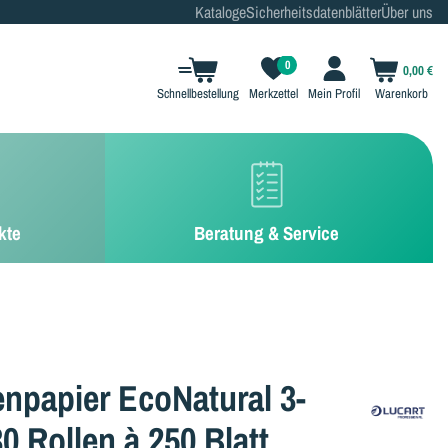
Kataloge
Sicherheitsdatenblätter
Über uns
0
0,00 €
Schnellbestellung
Merkzettel
Mein Profil
Warenkorb
kte
Beratung & Service
tenpapier EcoNatural 3-
30 Rollen à 250 Blatt