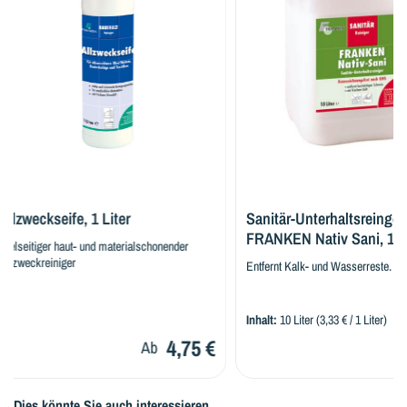
Allzweckseife, 1 Liter
Sanitär-Unterhaltsreinger,
FRANKEN Nativ Sani, 10 L
Vielseitiger haut- und materialschonender
Allzweckreiniger
Entfernt Kalk- und Wasserreste.
Inhalt:
10 Liter
(3,33 € / 1 Liter)
4,75 €
Ab
Dies könnte Sie auch interessieren