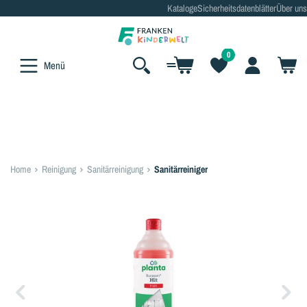
Kataloge
Sicherheitsdatenblätter
Über uns
alt springen
0
Menü
Home
Reinigung
Sanitärreinigung
Sanitärreiniger
Bildergalerie überspringen